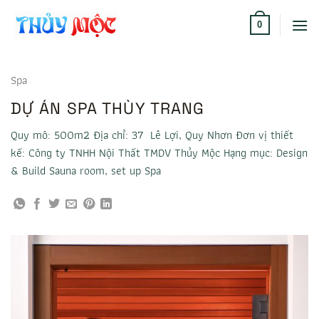
Bỏ
qua
0
nội
dung
Spa
DỰ ÁN SPA THÙY TRANG
Quy mô: 500m2 Địa chỉ: 37 Lê Lợi, Quy Nhơn Đơn vị thiết
kế: Công ty TNHH Nội Thất TMDV Thủy Mộc Hạng mục: Design
& Build Sauna room, set up Spa