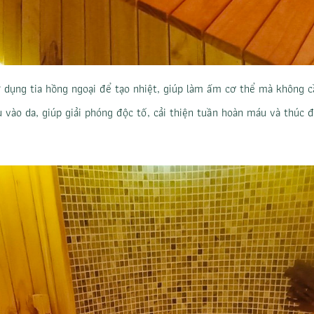
 dụng tia hồng ngoại để tạo nhiệt, giúp làm ấm cơ thể mà không c
vào da, giúp giải phóng độc tố, cải thiện tuần hoàn máu và thúc đẩ