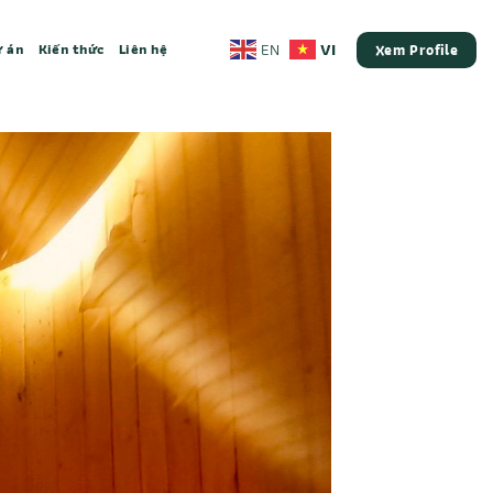
VI
EN
 án
Kiến thức
Liên hệ
Xem Profile