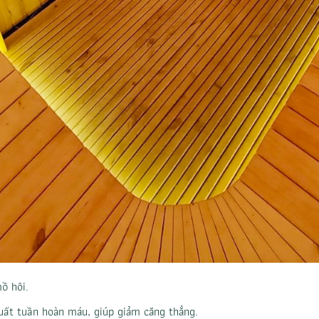
ồ hôi.
uất tuần hoàn máu, giúp giảm căng thẳng.