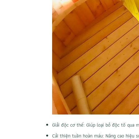
Giải độc cơ thể: Giúp loại bỏ độc tố qua m
Cải thiện tuần hoàn máu: Nâng cao hiệu s