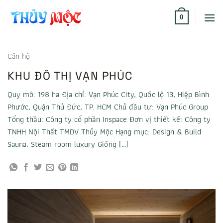
Bỏ
qua
0
nội
dung
Căn hộ
KHU ĐÔ THỊ VẠN PHÚC
Quy mô: 198 ha Địa chỉ: Vạn Phúc City, Quốc lộ 13, Hiệp Bình
Phước, Quận Thủ Đức, TP. HCM Chủ đầu tư: Vạn Phúc Group
Tổng thầu: Công ty cổ phần Inspace Đơn vị thiết kế: Công ty
TNHH Nội Thất TMDV Thủy Mộc Hạng mục: Design & Build
Sauna, Steam room luxury Giống […]