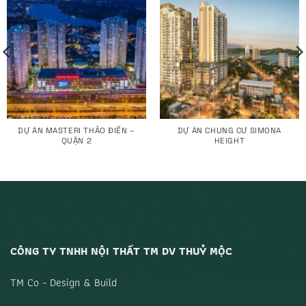
DỰ ÁN MASTERI THẢO ĐIỀN –
DỰ ÁN CHUNG CƯ SIMONA
QUẬN 2
HEIGHT
CÔNG TY TNHH NỘI THẤT TM DV THUỶ MỘC
TM Co - Design & Build