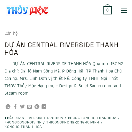
Bỏ
qua
0
nội
dung
Căn hộ
DỰ ÁN CENTRAL RIVERSIDE THANH
HÓA
DỰ ÁN CENTRAL RIVERSIDE THANH HÓA Quy mô: 150M2
Địa chỉ: Đại lộ Nam Sông Mã, P Đông Hải, TP Thanh Hoá Chủ
căn hộ: Mrs. Linh Đơn vị thiết kế: Công ty TNHH Nội Thất
TMDV Thủy Mộc Hạng mục: Design & Build Sauna room and
Steam room
THẺ:
DUANREVERSIDETHANHHOA / PHONGXONGHOITHANHHOA /
PHONGXONGHOIVINH / THICONGPHONGXONGHOIVINH /
XONGHOITHANH HOA