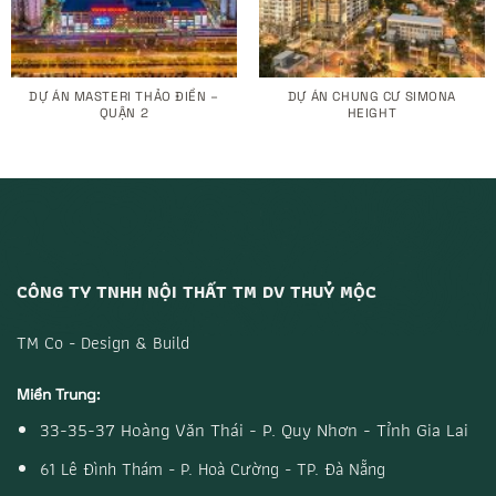
DỰ ÁN MASTERI THẢO ĐIỀN –
DỰ ÁN CHUNG CƯ SIMONA
QUẬN 2
HEIGHT
CÔNG TY TNHH NỘI THẤT TM DV THUỶ MỘC
TM Co - Design & Build
Miền Trung:
33-35-37 Hoàng Văn Thái - P. Quy Nhơn - Tỉnh Gia Lai
61 Lê Đình Thám - P. Hoà Cường - TP. Đà Nẵng