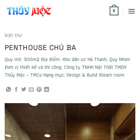
Bỏ
qua
0
nội
dung
Biệt thư
PENTHOUSE CHÚ BA
Quy mô: 300m2 Địa điểm: Khu dân cư Hà Thanh, Quy Nhơn
Đơn vị thiết kế và thi công: Công ty TNHH Nội Thất TMDV
Thủy Mộc – TMCo Hạng mục: Design & Build Steam room