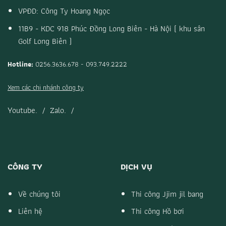
VPĐD: Công Ty Hoang Ngọc
11B9 - KDC 918 Phúc Đồng Long Biên - Hà Nội ( khu sân
Golf Long Biên )
Hotline:
0256.3636.678 - 093.749.2222
Xem các chi nhánh công ty
Youtube.
/
Zalo.
/
CÔNG TY
DỊCH VỤ
Về chúng tôi
Thi công Jjim jil bang
Liên hệ
Thi công Hồ bơi