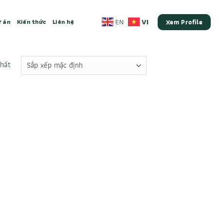
VI
EN
 án
Kiến thức
Liên hệ
Xem Profile
nhất