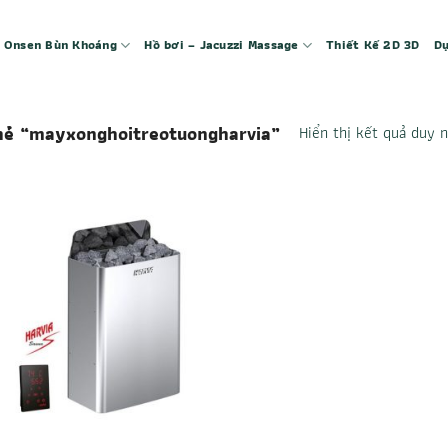
 – Onsen Bùn Khoáng
Hồ bơi – Jacuzzi Massage
Thiết Kế 2D 3D
Dự
ẻ “mayxonghoitreotuongharvia”
Hiển thị kết quả duy 