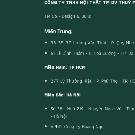
CÔNG TY TNHH NỘI THẤT TM DV THUỶ 
TM Co - Design & Build
Miền Trung:
33-35-37 Hoàng Văn Thái - P. Quy Nhơn
61 Lê Đình Thám - P. Hoà Cường - TP. Đà
Miền Nam: TP HCM
277 Lý Thường Kiệt - P. Phú Thọ - TP. H
Miền Bắc: Hà Nội
Số 38 - Ngõ 219 - Nguyễn Ngọc Vũ - Trun
- Hà Nội
VPĐD: Công Ty Hoang Ngọc