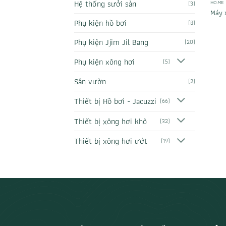
Hệ thống sưởi sàn
HOME
(3)
Máy x
Phụ kiện hồ bơi
(8)
Phụ kiện Jjim Jil Bang
(20)
Phụ kiện xông hơi
(5)
Sân vườn
(2)
Thiết bị Hồ bơi - Jacuzzi
(66)
Thiết bị xông hơi khô
(32)
Thiết bị xông hơi ướt
(19)