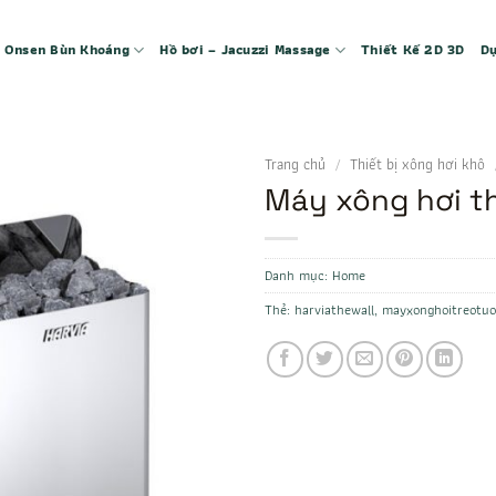
 – Onsen Bùn Khoáng
Hồ bơi – Jacuzzi Massage
Thiết Kế 2D 3D
Dự
Trang chủ
/
Thiết bị xông hơi khô
Máy xông hơi th
Danh mục:
Home
Thẻ:
harviathewall
,
mayxonghoitreotuo