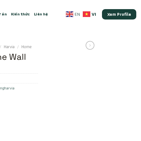
VI
EN
 án
Kiến thức
Liên hệ
Xem Profile
/
Harvia
/
Home
e Wall
ngharvia