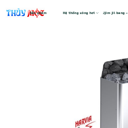
Bỏ
qua
Sản phẩm
Hệ thống xông hơi
Jjim jil bang
nội
dung