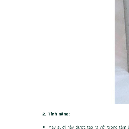
2. Tính năng:
Máy sưởi này được tạo ra với trọng tâm l