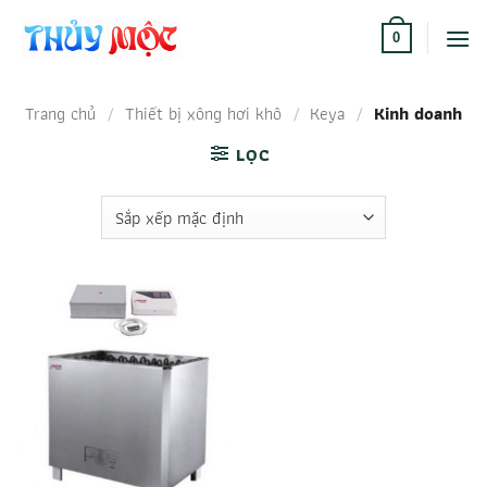
Bỏ
qua
0
nội
dung
Trang chủ
/
Thiết bị xông hơi khô
/
Keya
/
Kinh doanh
LỌC