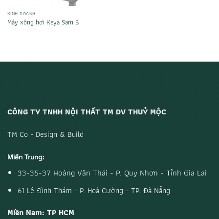
KINH DOANH
Máy xông hơi Keya Sam B
CÔNG TY TNHH NỘI THẤT TM DV THUỶ MỘC
TM Co - Design & Build
Miền Trung:
33-35-37 Hoàng Văn Thái - P. Quy Nhơn - Tỉnh Gia Lai
61 Lê Đình Thám - P. Hoà Cường - TP. Đà Nẵng
Miền Nam: TP HCM