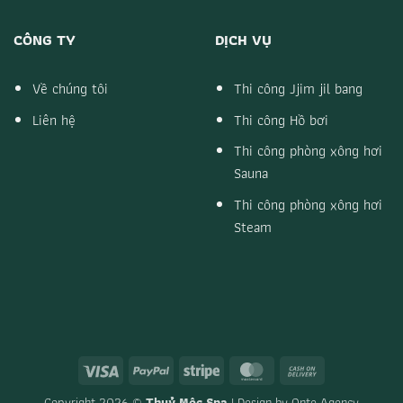
CÔNG TY
DỊCH VỤ
Về chúng tôi
Thi công Jjim jil bang
Liên hệ
Thi công Hồ bơi
Thi công phòng xông hơi
Sauna
Thi công phòng xông hơi
Steam
Visa
PayPal
Stripe
MasterCard
Cash
On
Copyright 2026 ©
Thuỷ Mộc Spa
| Design by
Onte Agency