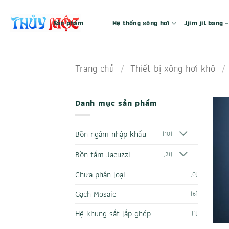
Bỏ
qua
Sản phẩm
Hệ thống xông hơi
Jjim jil bang
nội
dung
Trang chủ
/
Thiết bị xông hơi khô
/
Danh mục sản phẩm
Bồn ngâm nhập khẩu
(10)
Bồn tắm Jacuzzi
(21)
Chưa phân loại
(0)
Gạch Mosaic
(6)
Hệ khung sắt lắp ghép
(1)