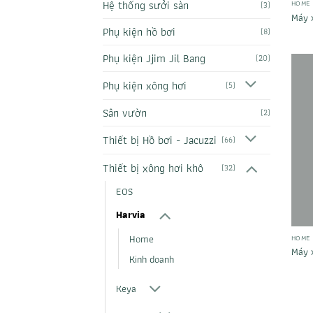
Hệ thống sưởi sàn
HOME
(3)
Máy 
Phụ kiện hồ bơi
(8)
Phụ kiện Jjim Jil Bang
(20)
Phụ kiện xông hơi
(5)
Sân vườn
(2)
Thiết bị Hồ bơi - Jacuzzi
(66)
Thiết bị xông hơi khô
(32)
EOS
Harvia
Home
HOME
Máy 
Kinh doanh
Keya