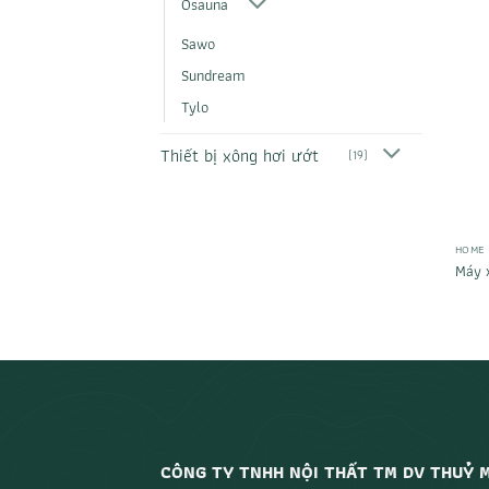
Osauna
Sawo
Sundream
Tylo
Thiết bị xông hơi ướt
(19)
HOME
Máy x
CÔNG TY TNHH NỘI THẤT TM DV THUỶ 