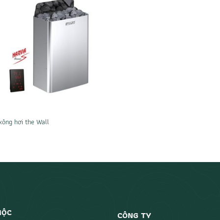
ông hơi the Wall
MỘC
CÔNG TY