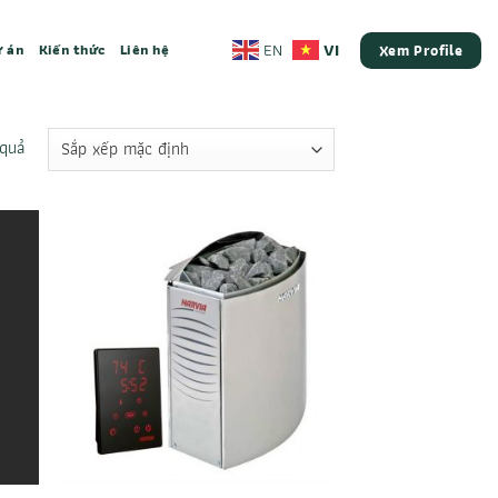
VI
EN
 án
Kiến thức
Liên hệ
Xem Profile
 quả