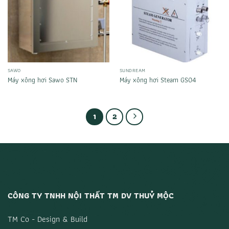
SAWO
SUNDREAM
Máy xông hơi Sawo STN
Máy xông hơi Steam GS04
1
2
CÔNG TY TNHH NỘI THẤT TM DV THUỶ MỘC
TM Co - Design & Build