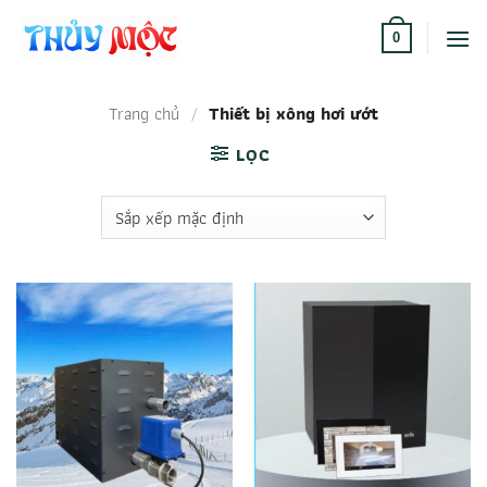
Bỏ
qua
0
nội
dung
Trang chủ
/
Thiết bị xông hơi ướt
LỌC