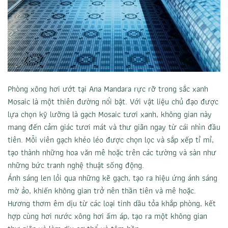
Phòng xông hơi ướt tại Ana Mandara rực rỡ trong sắc xanh
Mosaic là một thiên đường nổi bật. Với vật liệu chủ đạo được
lựa chọn kỹ lưỡng là gạch Mosaic tươi xanh, không gian này
mang đến cảm giác tươi mát và thư giãn ngay từ cái nhìn đầu
tiên. Mỗi viên gạch khéo léo được chọn lọc và sắp xếp tỉ mỉ,
tạo thành những hoa văn mê hoặc trên các tường và sàn như
những bức tranh nghệ thuật sống động.
Ánh sáng len lỏi qua những kẽ gạch, tạo ra hiệu ứng ánh sáng
mờ ảo, khiến không gian trở nên thần tiên và mê hoặc.
Hương thơm êm dịu từ các loại tinh dầu tỏa khắp phòng, kết
hợp cùng hơi nước xông hơi ấm áp, tạo ra một không gian