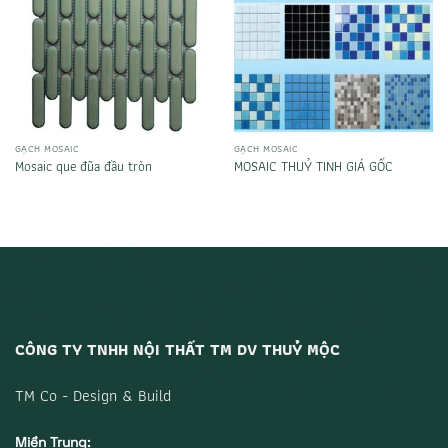
GẠCH MOSAIC
GẠCH MOSAIC
Mosaic que đũa đầu tròn
MOSAIC THUỶ TINH GIÁ GỐC
CÔNG TY TNHH NỘI THẤT TM DV THUỶ MỘC
TM Co - Design & Build
Miền Trung: