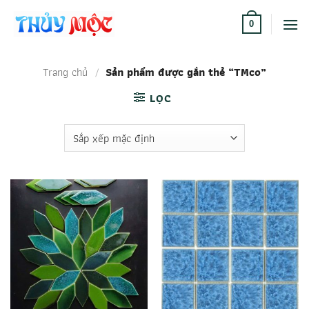
Bỏ
qua
0
nội
dung
Trang chủ
/
Sản phẩm được gắn thẻ “TMco”
LỌC