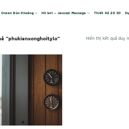
 – Onsen Bùn Khoáng
Hồ bơi – Jacuzzi Massage
Thiết Kế 2D 3D
Dự
ẻ “phukienxonghoitylo”
Hiển thị kết quả duy 