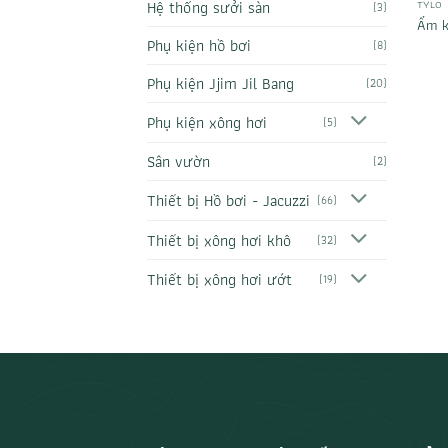
Hệ thống sưởi sàn
TYLO
(3)
Ẩm k
Phụ kiện hồ bơi
(8)
Phụ kiện Jjim Jil Bang
(20)
Phụ kiện xông hơi
(5)
Sân vườn
(2)
Thiết bị Hồ bơi - Jacuzzi
(66)
Thiết bị xông hơi khô
(32)
Thiết bị xông hơi ướt
(19)