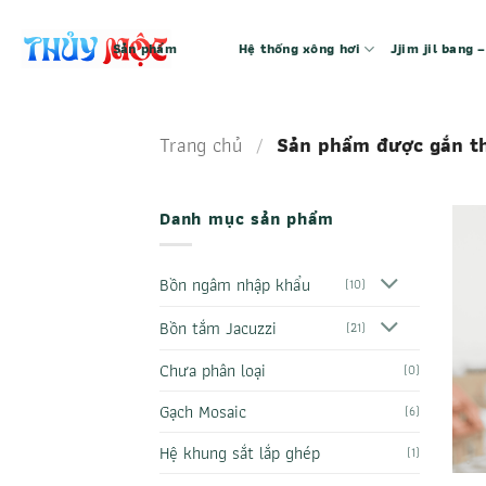
Bỏ
qua
Sản phẩm
Hệ thống xông hơi
Jjim jil bang
nội
dung
Trang chủ
/
Sản phẩm được gắn th
Danh mục sản phẩm
Bồn ngâm nhập khẩu
(10)
Bồn tắm Jacuzzi
(21)
Chưa phân loại
(0)
Gạch Mosaic
(6)
Hệ khung sắt lắp ghép
(1)