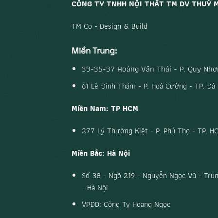
CÔNG TY TNHH NỘI THẤT TM DV THUỶ 
TM Co - Design & Build
Miền Trung:
33-35-37 Hoàng Văn Thái - P. Quy Nhơn
61 Lê Đình Thám - P. Hoà Cường - TP. Đà
Miền Nam: TP HCM
277 Lý Thường Kiệt - P. Phú Thọ - TP. H
Miền Bắc: Hà Nội
Số 38 - Ngõ 219 - Nguyễn Ngọc Vũ - Trun
- Hà Nội
VPĐD: Công Ty Hoang Ngọc