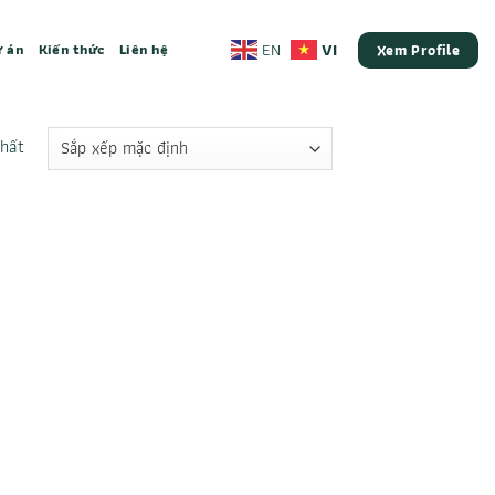
VI
EN
 án
Kiến thức
Liên hệ
Xem Profile
nhất