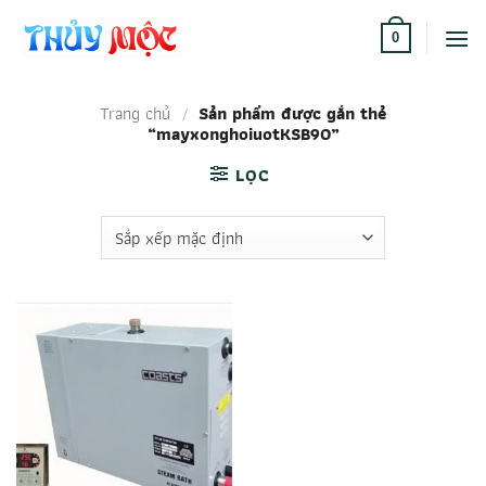
Bỏ
qua
0
nội
dung
Trang chủ
/
Sản phẩm được gắn thẻ
“mayxonghoiuotKSB90”
LỌC