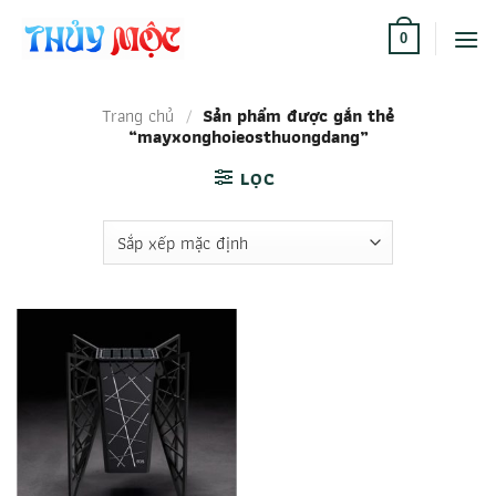
Bỏ
qua
0
nội
dung
Trang chủ
/
Sản phẩm được gắn thẻ
“mayxonghoieosthuongdang”
LỌC