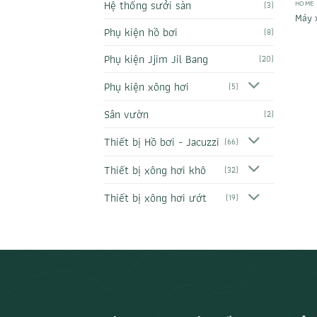
Hệ thống sưởi sàn
HOME
(3)
Máy 
Phụ kiện hồ bơi
(8)
Phụ kiện Jjim Jil Bang
(20)
Phụ kiện xông hơi
(5)
Sân vườn
(2)
Thiết bị Hồ bơi - Jacuzzi
(66)
Thiết bị xông hơi khô
(32)
Thiết bị xông hơi ướt
(19)