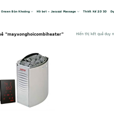
 – Onsen Bùn Khoáng
Hồ bơi – Jacuzzi Massage
Thiết Kế 2D 3D
Dự
hẻ “mayxonghoicombiheater”
Hiển thị kết quả duy 