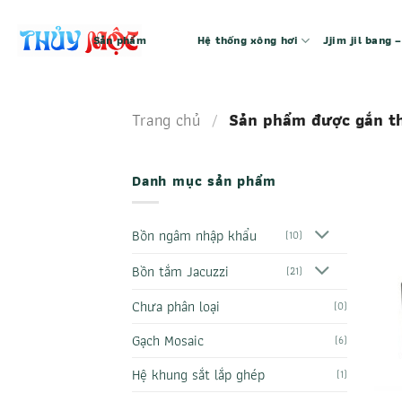
Bỏ
qua
Sản phẩm
Hệ thống xông hơi
Jjim jil bang
nội
dung
Trang chủ
/
Sản phẩm được gắn t
Danh mục sản phẩm
Bồn ngâm nhập khẩu
(10)
Bồn tắm Jacuzzi
(21)
Chưa phân loại
(0)
Gạch Mosaic
(6)
Hệ khung sắt lắp ghép
(1)