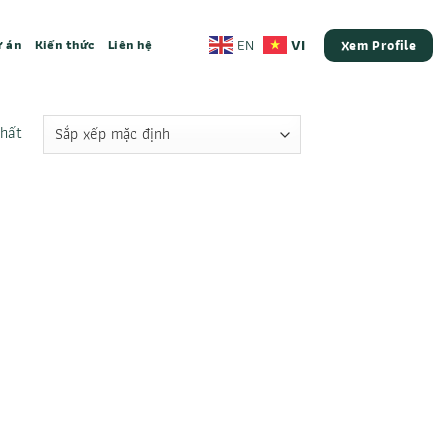
VI
EN
 án
Kiến thức
Liên hệ
Xem Profile
nhất