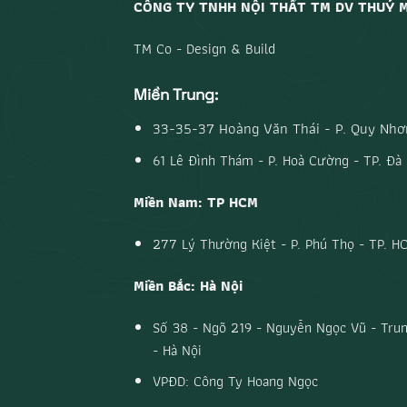
CÔNG TY TNHH NỘI THẤT TM DV THUỶ 
TM Co - Design & Build
Miền Trung:
33-35-37 Hoàng Văn Thái - P. Quy Nhơn
61 Lê Đình Thám - P. Hoà Cường - TP. Đà
Miền Nam: TP HCM
277 Lý Thường Kiệt - P. Phú Thọ - TP. H
Miền Bắc: Hà Nội
Số 38 - Ngõ 219 - Nguyễn Ngọc Vũ - Trun
- Hà Nội
VPĐD: Công Ty Hoang Ngọc