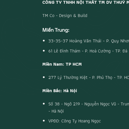
CÔNG TY TNHH NỘI THẤT TM DV THUỶ 
TM Co - Design & Build
Miền Trung:
33-35-37 Hoàng Văn Thái - P. Quy Nhơn
61 Lê Đình Thám - P. Hoà Cường - TP. Đà
Miền Nam: TP HCM
277 Lý Thường Kiệt - P. Phú Thọ - TP. H
Miền Bắc: Hà Nội
Số 38 - Ngõ 219 - Nguyễn Ngọc Vũ - Trun
- Hà Nội
VPĐD: Công Ty Hoang Ngọc