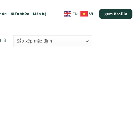
VI
EN
 án
Kiến thức
Liên hệ
Xem Profile
nhất