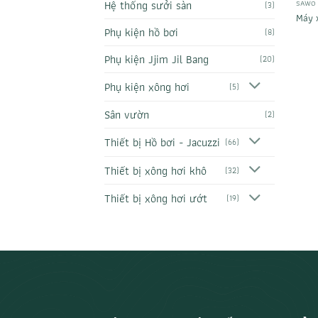
Hệ thống sưởi sàn
SAWO
(3)
Máy 
Phụ kiện hồ bơi
(8)
Phụ kiện Jjim Jil Bang
(20)
Phụ kiện xông hơi
(5)
Sân vườn
(2)
Thiết bị Hồ bơi - Jacuzzi
(66)
Thiết bị xông hơi khô
(32)
Thiết bị xông hơi ướt
(19)