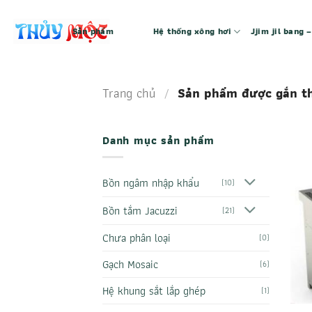
Bỏ
qua
Sản phẩm
Hệ thống xông hơi
Jjim jil bang
nội
dung
Trang chủ
/
Sản phẩm được gắn t
Danh mục sản phẩm
Bồn ngâm nhập khẩu
(10)
Bồn tắm Jacuzzi
(21)
Chưa phân loại
(0)
Gạch Mosaic
(6)
Hệ khung sắt lắp ghép
(1)