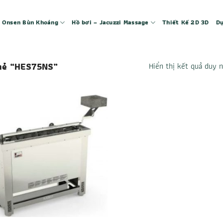
 – Onsen Bùn Khoáng
Hồ bơi – Jacuzzi Massage
Thiết Kế 2D 3D
Dự
hẻ “HES75NS”
Hiển thị kết quả duy 