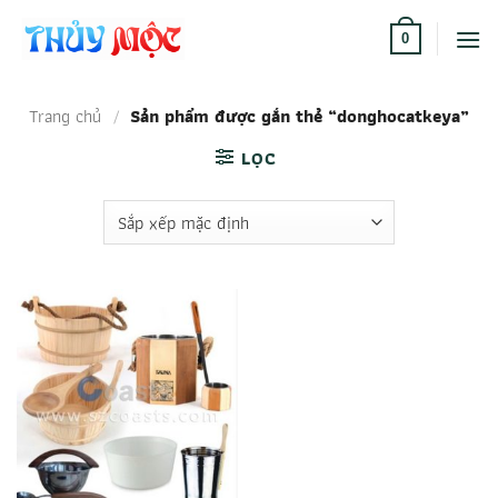
Bỏ
qua
0
nội
dung
Trang chủ
/
Sản phẩm được gắn thẻ “donghocatkeya”
LỌC