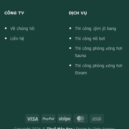
CÔNG TY
DỊCH VỤ
Về chúng tôi
Thi công Jjim jil bang
Liên hệ
Thi công Hồ bơi
Thi công phòng xông hơi
Sauna
Thi công phòng xông hơi
Steam
Visa
PayPal
Stripe
MasterCard
Cash
On
Copyright 2026 ©
Thuỷ Mộc Spa
| Design by
Onte Agency