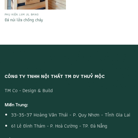
PHỤ KIỆN JJIM JIL BANG
Đá núi lửa chống cháy
CÔNG TY TNHH NỘI THẤT TM DV THUỶ MỘC
TM Co - Design & Build
Miền Trung:
33-35-37 Hoàng Văn Thái - P. Quy Nhơn - Tỉnh Gia Lai
61 Lê Đình Thám - P. Hoà Cường - TP. Đà Nẵng