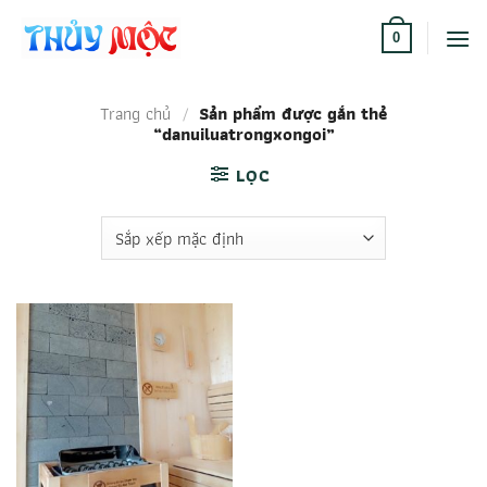
Bỏ
qua
0
nội
dung
Trang chủ
/
Sản phẩm được gắn thẻ
“danuiluatrongxongoi”
LỌC