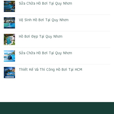
Sửa Chữa Hồ Bơi Tại Quy Nhơn
Không
có
bình
luận
Vệ Sinh Hồ Bơi Tại Quy Nhơn
ở
Sửa
Không
Chữa
có
Hồ
bình
Bơi
luận
Hồ Bơi Đẹp Tại Quy Nhơn
Tại
ở
Quy
Vệ
Không
Nhơn
Sinh
có
Hồ
bình
Bơi
luận
Sửa Chữa Hồ Bơi Tại Quy Nhơn
Tại
ở
Quy
Hồ
Không
Nhơn
Bơi
có
Đẹp
bình
Tại
luận
Thiết Kế Và Thi Công Hồ Bơi Tại HCM
Quy
ở
Nhơn
Sửa
Không
Chữa
có
Hồ
bình
Bơi
luận
Tại
ở
Quy
Thiết
Nhơn
Kế
Và
Thi
Công
Hồ
Bơi