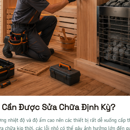
i Cần Được Sửa Chữa Định Kỳ?
ng nhiệt độ và độ ẩm cao nên các thiết bị rất dễ xuống cấp t
ửa chữa kịp thời, các lỗi nhỏ có thể gây ảnh hưởng lớn đến q