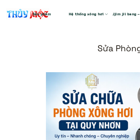
Bỏ
qua
Sản phẩm
Hệ thống xông hơi
Jjim jil bang
nội
dung
Sửa Phòng