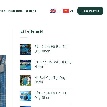
VI
EN
 án
Kiến thức
Liên hệ
Xem Profile
Bài viết mới
Sửa Chữa Hồ Bơi Tại
Quy Nhơn
Không
có
Vệ Sinh Hồ Bơi Tại Quy
bình
luận
Nhơn
ở
Sửa
Không
Chữa
có
Hồ Bơi Đẹp Tại Quy
Hồ
bình
Bơi
luận
Nhơn
Tại
ở
Quy
Vệ
Không
Nhơn
Sinh
có
Sửa Chữa Hồ Bơi Tại
Hồ
bình
Bơi
luận
Quy Nhơn
Tại
ở
Quy
Hồ
Không
Nhơn
Bơi
có