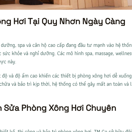
ng Hơi Tại Quy Nhơn Ngày Càng
hỉ dưỡng, spa và căn hộ cao cấp đang đầu tư mạnh vào hệ thố
 sức khỏe và nghỉ dưỡng. Các mô hình spa, massage, wellnes
vực này.
t độ và độ ẩm cao khiến các thiết bị phòng xông hơi dễ xuống
hữa và bảo trì kịp thời, hệ thống có thể gây mất an toàn và 
n Sửa Phòng Xông Hơi Chuyên
hiết kế, thi công và bảo trì phòng xông hơi, TM Co sở hữu đội