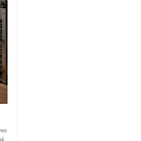
heo
uá