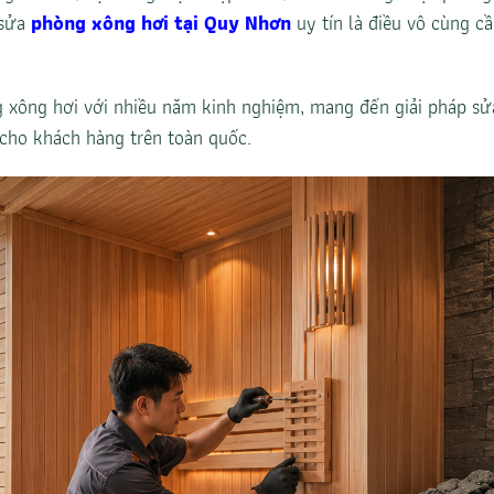
 sửa
phòng xông hơi tại Quy Nhơn
uy tín là điều vô cùng c
 xông hơi với nhiều năm kinh nghiệm, mang đến giải pháp sử
 cho khách hàng trên toàn quốc.