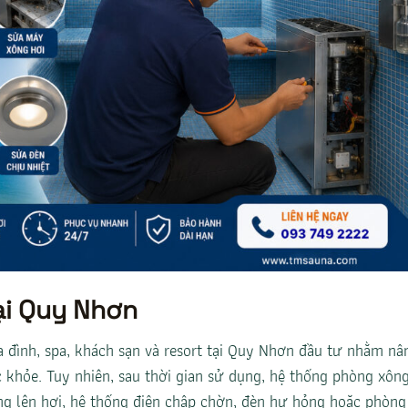
ại Quy Nhơn
 đình, spa, khách sạn và resort tại Quy Nhơn đầu tư nhằm nâ
 khỏe. Tuy nhiên, sau thời gian sử dụng, hệ thống phòng xôn
g lên hơi, hệ thống điện chập chờn, đèn hư hỏng hoặc phòng