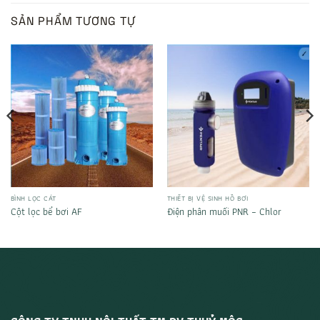
SẢN PHẨM TƯƠNG TỰ
BÌNH LỌC CÁT
THIẾT BỊ VỆ SINH HỒ BƠI
Cột lọc bể bơi AF
Điện phân muối PNR – Chlor