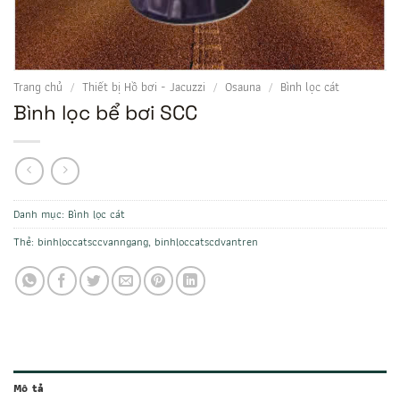
Trang chủ
/
Thiết bị Hồ bơi - Jacuzzi
/
Osauna
/
Bình lọc cát
Bình lọc bể bơi SCC
Danh mục:
Bình lọc cát
Thẻ:
binhloccatsccvanngang
,
binhloccatscdvantren
Mô tả