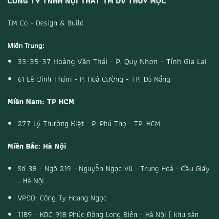
CÔNG TY TNHH NỘI THẤT TM DV THUỶ MỘC
TM Co - Design & Build
Miền Trung:
33-35-37 Hoàng Văn Thái - P. Quy Nhơn - Tỉnh Gia Lai
61 Lê Đình Thám - P. Hoà Cường - TP. Đà Nẵng
Miền Nam: TP HCM
277 Lý Thường Kiệt - P. Phú Thọ - TP. HCM
Miền Bắc: Hà Nội
Số 38 - Ngõ 219 - Nguyễn Ngọc Vũ - Trung Hoà - Cầu Giấy
- Hà Nội
VPĐD: Công Ty Hoang Ngọc
11B9 - KDC 918 Phúc Đồng Long Biên - Hà Nội ( khu sân