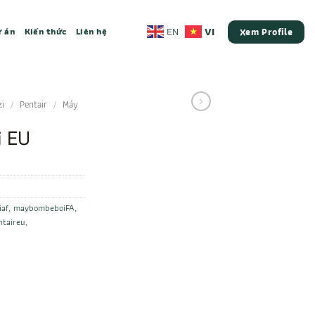
VI
EN
 án
Kiến thức
Liên hệ
Xem Profile
zi
/
Pentair
/
Máy
 EU
iaf
,
maybombeboiFA
,
taireu
,