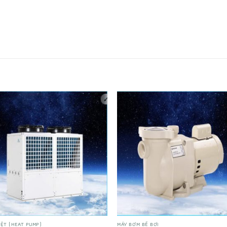
IỆT (HEAT PUMP)
MÁY BƠM BỂ BƠI