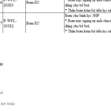
EU:
zi
 bơi
khác: