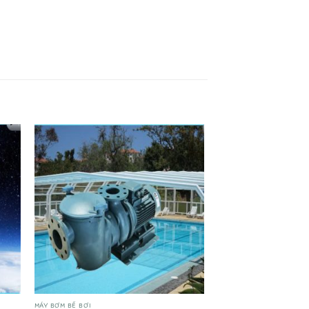
MÁY BƠM BỂ BƠI