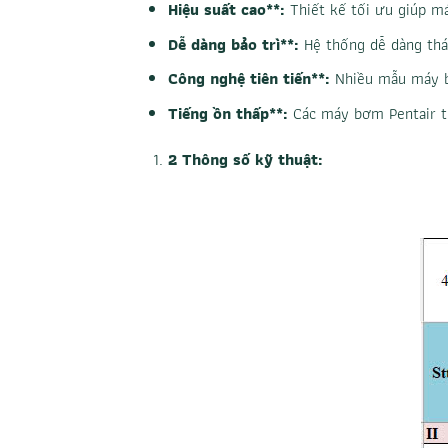
Hiệu suất cao**:
Thiết kế tối ưu giúp m
Dễ dàng bảo trì**:
Hệ thống dễ dàng tháo
Công nghệ tiên tiến**:
Nhiều mẫu máy bơ
Tiếng ồn thấp**:
Các máy bơm Pentair th
2 Thông số kỹ thuật: