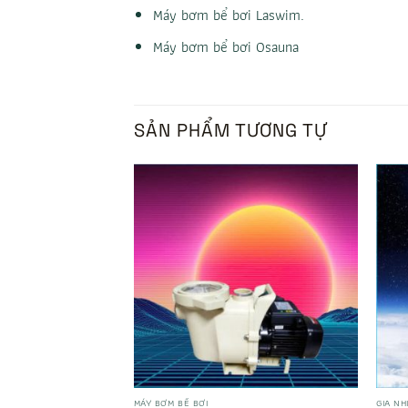
Máy bơm bể bơi Laswim
.
Máy bơm bể bơi Osauna
SẢN PHẨM TƯƠNG TỰ
MÁY BƠM BỂ BƠI
GIA NH