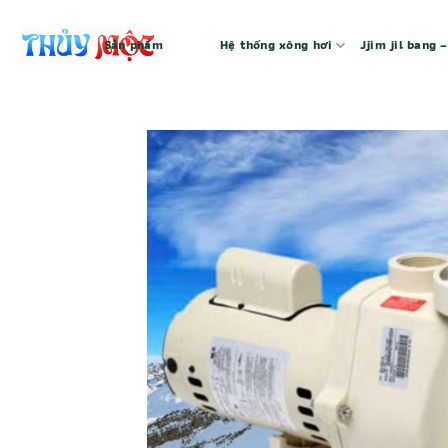
Bỏ
qua
Sản phẩm
Hệ thống xông hơi
Jjim jil bang
nội
dung