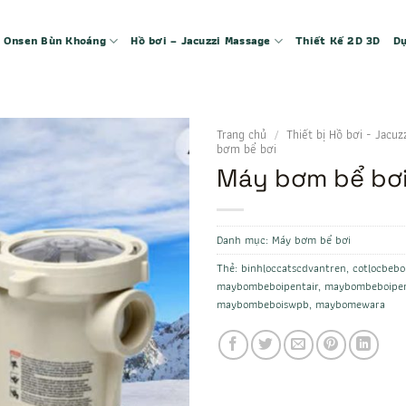
 – Onsen Bùn Khoáng
Hồ bơi – Jacuzzi Massage
Thiết Kế 2D 3D
Dự
Trang chủ
/
Thiết bị Hồ bơi - Jacuz
bơm bể bơi
Máy bơm bể bơi
Danh mục:
Máy bơm bể bơi
Thẻ:
binhloccatscdvantren
,
cotlocbebo
maybombeboipentair
,
maybombeboipen
maybombeboiswpb
,
maybomewara