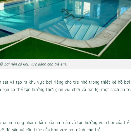
hồ bơi nên có khu vực dành cho trẻ em.
an sát và tạo ra khu vực bơi riêng cho trẻ nhỏ trong
thiết kế hồ bơi
 bạn có thể tận hưởng thời gian vui chơi và bơi lội một cách an to
tố quan trọng nhằm đảm bảo an toàn và tận hưởng vui chơi của trẻ
ề độ sâu và cấu trúc của khu vực bơi dành cho trẻ.