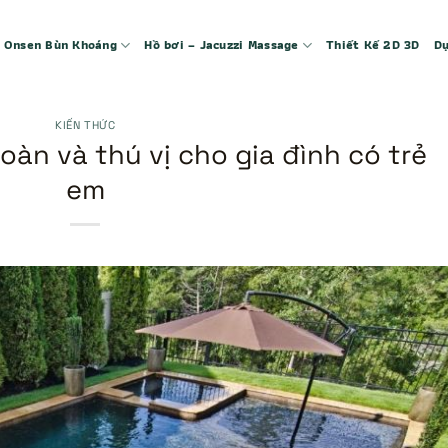
 – Onsen Bùn Khoáng
Hồ bơi – Jacuzzi Massage
Thiết Kế 2D 3D
Dự
KIẾN THỨC
toàn và thú vị cho gia đình có trẻ
em