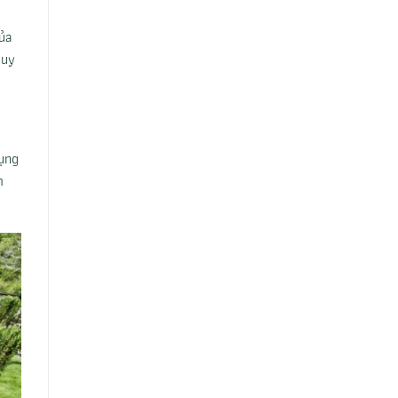
ủa
guy
dụng
m