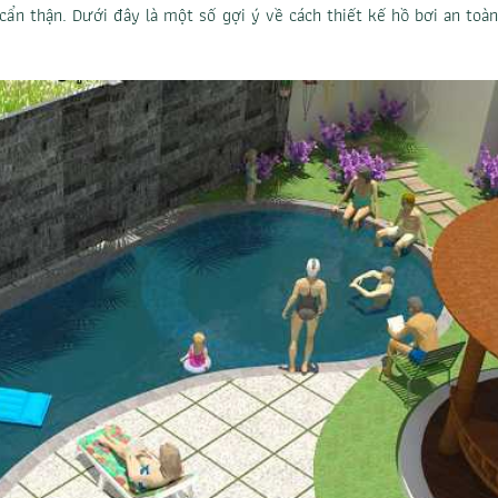
cẩn thận. Dưới đây là một số gợi ý về cách thiết kế hồ bơi an toàn