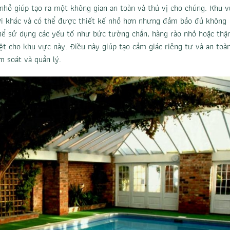
 nhỏ giúp tạo ra một không gian an toàn và thú vị cho chúng. Khu 
ơi khác và có thể được thiết kế nhỏ hơn nhưng đảm bảo đủ không
 thể sử dụng các yếu tố như bức tường chắn, hàng rào nhỏ hoặc th
iệt cho khu vực này. Điều này giúp tạo cảm giác riêng tư và an toà
m soát và quản lý.