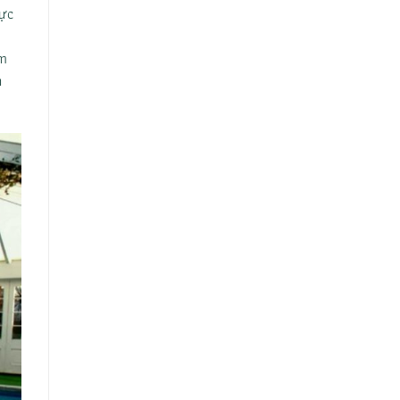
vực
ậm
n