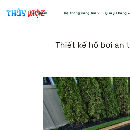
Bỏ
qua
Sản phẩm
Hệ thống xông hơi
Jjim jil bang
nội
dung
Thiết kế hồ bơi an 