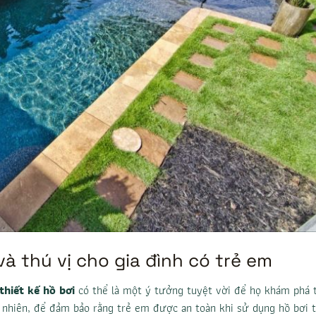
và thú vị cho gia đình có trẻ em
thiết kế hồ bơi
có thể là một ý tưởng tuyệt vời để họ khám phá 
y nhiên, để đảm bảo rằng trẻ em được an toàn khi sử dụng hồ bơi t