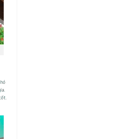
khó
ia.
tốt.