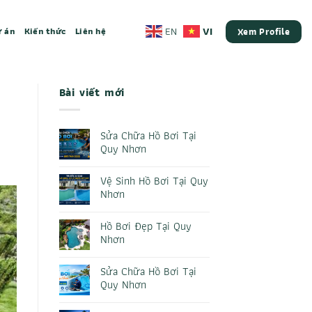
VI
EN
 án
Kiến thức
Liên hệ
Xem Profile
Bài viết mới
Sửa Chữa Hồ Bơi Tại
Quy Nhơn
Không
có
Vệ Sinh Hồ Bơi Tại Quy
bình
luận
Nhơn
ở
Sửa
Không
Chữa
có
Hồ Bơi Đẹp Tại Quy
Hồ
bình
Bơi
luận
Nhơn
Tại
ở
Quy
Vệ
Không
Nhơn
Sinh
có
Sửa Chữa Hồ Bơi Tại
Hồ
bình
Bơi
luận
Quy Nhơn
Tại
ở
Quy
Hồ
Không
Nhơn
Bơi
có