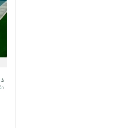
là
àn