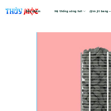
Bỏ
qua
Sản phẩm
Hệ thống xông hơi
Jjim jil bang
nội
dung