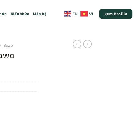
VI
EN
 án
Kiến thức
Liên hệ
Xem Profile
/
Sawo
Sawo