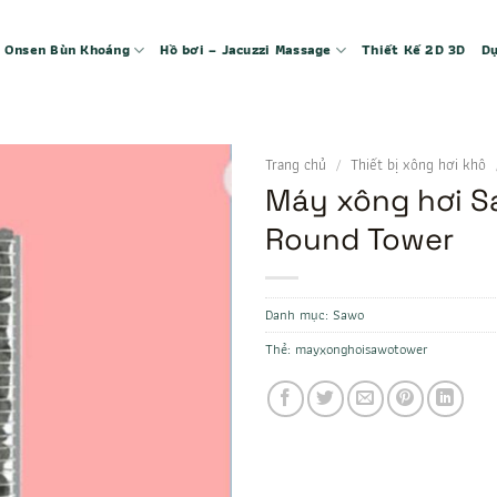
 – Onsen Bùn Khoáng
Hồ bơi – Jacuzzi Massage
Thiết Kế 2D 3D
Dự
Trang chủ
/
Thiết bị xông hơi khô
Máy xông hơi 
Round Tower
Danh mục:
Sawo
Thẻ:
mayxonghoisawotower