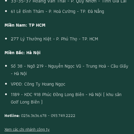
33-35-37 Hoàng Văn Thái - P. Quy Nhơn - Tỉnh Gia Lai
61 Lê Đình Thám - P. Hoà Cường - TP. Đà Nẵng
Miền Nam: TP HCM
277 Lý Thường Kiệt - P. Phú Thọ - TP. HCM
Miền Bắc: Hà Nội
Số 38 - Ngõ 219 - Nguyễn Ngọc Vũ - Trung Hoà - Cầu Giấy
- Hà Nội
VPĐD: Công Ty Hoang Ngọc
11B9 - KDC 918 Phúc Đồng Long Biên - Hà Nội ( khu sân
Golf Long Biên )
Hotline:
0256.3636.678 - 093.749.2222
Xem các chi nhánh công ty