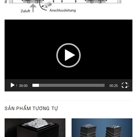
Trình
chơi
Video
00:00
00:25
SẢN PHẨM TƯƠNG TỰ