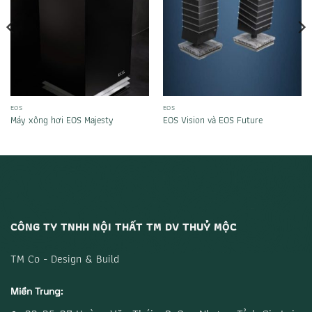
EOS
EOS
Máy xông hơi EOS Majesty
EOS Vision và EOS Future
CÔNG TY TNHH NỘI THẤT TM DV THUỶ MỘC
TM Co - Design & Build
Miền Trung: