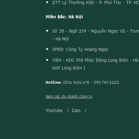
277 Lý Thường Kiệt - P. Phú Thọ - TP. H
Miền Bắc: Hà Nội
Số 38 - Ngõ 219 - Nguyễn Ngọc Vũ - Trun
- Hà Nội
VPĐD: Công Ty Hoang Ngọc
11B9 - KDC 918 Phúc Đồng Long Biên - Hà 
Golf Long Biên )
Hotline:
0256.3636.678 - 093.749.2222
Xem các chi nhánh công ty
Youtube.
/
Zalo.
/