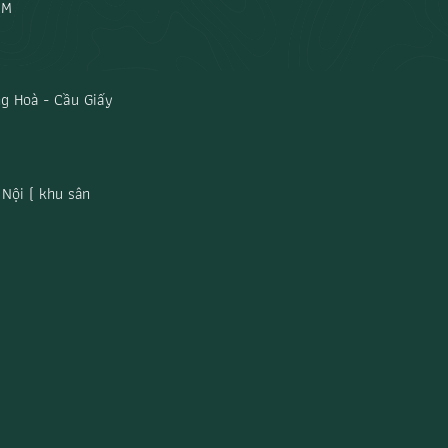
CM
g Hoà - Cầu Giấy
Nội ( khu sân