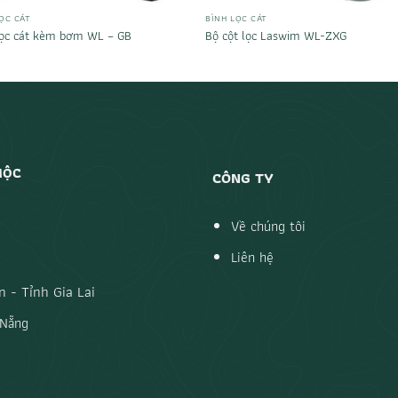
ỌC CÁT
BÌNH LỌC CÁT
lọc cát kèm bơm WL – GB
Bộ cột lọc Laswim WL-ZXG
MỘC
CÔNG TY
Về chúng tôi
Liên hệ
 - Tỉnh Gia Lai
 Nẵng