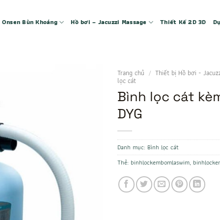
 – Onsen Bùn Khoáng
Hồ bơi – Jacuzzi Massage
Thiết Kế 2D 3D
Dự
Trang chủ
/
Thiết bị Hồ bơi - Jacuz
lọc cát
Bình lọc cát kè
DYG
Danh mục:
Bình lọc cát
Thẻ:
binhlockembomlaswim
,
binhlock