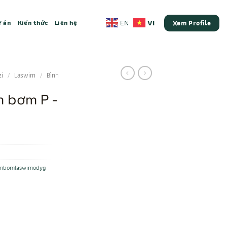
VI
EN
 án
Kiến thức
Liên hệ
Xem Profile
zi
/
Laswim
/
Bình
m bơm P -
embomlaswimodyg