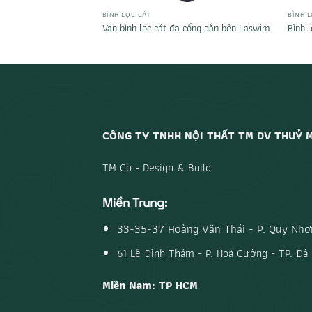
BÌNH LỌC CÁT
BÌNH L
 WL – ICG
Van bình lọc cát đa cổng gắn bên Laswim
Bình 
CÔNG TY TNHH NỘI THẤT TM DV THUỶ 
TM Co - Design & Build
Miền Trung:
33-35-37 Hoàng Văn Thái - P. Quy Nhơn
61 Lê Đình Thám - P. Hoà Cường - TP. Đà
Miền Nam: TP HCM