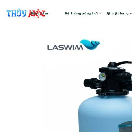
Bỏ
qua
Sản phẩm
Hệ thống xông hơi
Jjim jil bang
nội
dung