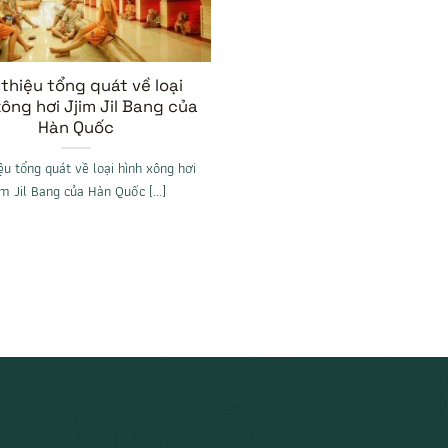
 thiệu tổng quát về loại
xông hơi Jjim Jil Bang của
Hàn Quốc
iệu tổng quát về loại hình xông hơi
im Jil Bang của Hàn Quốc [...]