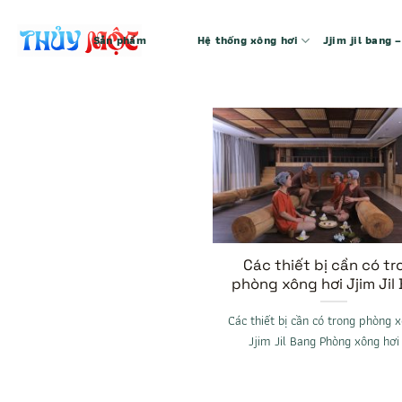
Bỏ
qua
Sản phẩm
Hệ thống xông hơi
Jjim jil bang
nội
dung
Các thiết bị cần có t
phòng xông hơi Jjim Jil
Các thiết bị cần có trong phòng 
Jjim Jil Bang Phòng xông hơi [