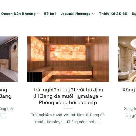
 – Onsen Bùn Khoáng
Hồ bơi – Jacuzzi Massage
Thiết Kế 2D 3D
Dự
rong
Trải nghiệm tuyệt vời tại Jjim
Xông 
 Bang
Jil Bang đá muối Hymalaya –
Phòng xông hơi cao cấp
xông hơi
Xông 
Trải nghiệm tuyệt vời tại Jjim Jil Bang đá
...]
ích g
muối Himalaya – Phòng xông hơi [...]