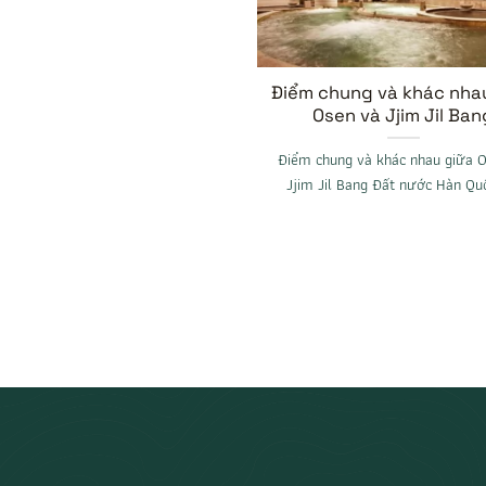
Điểm chung và khác nha
Osen và Jjim Jil Ban
Điểm chung và khác nhau giữa 
Jjim Jil Bang Đất nước Hàn Quốc