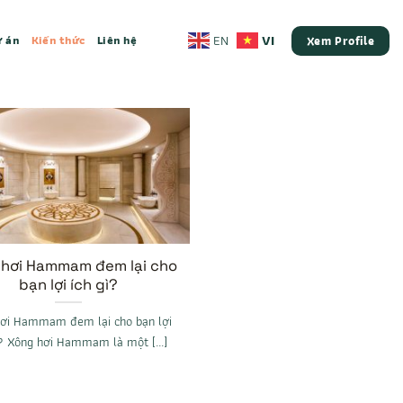
VI
EN
 án
Kiến thức
Liên hệ
Xem Profile
hơi Hammam đem lại cho
bạn lợi ích gì?
hơi Hammam đem lại cho bạn lợi
ì? Xông hơi Hammam là một [...]