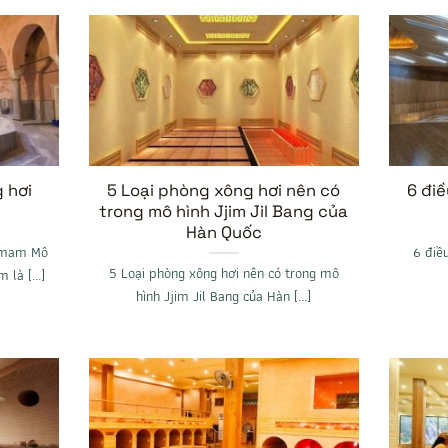
 hơi
5 Loại phòng xông hơi nên có
6 điề
trong mô hình Jjim Jil Bang của
Hàn Quốc
mmam Mô
6 điề
5 Loại phòng xông hơi nên có trong mô
là [...]
hình Jjim Jil Bang của Hàn [...]