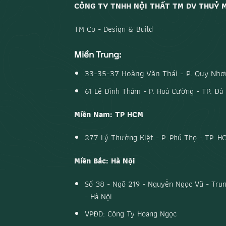
CÔNG TY TNHH NỘI THẤT TM DV THUỶ 
TM Co - Design & Build
Miền Trung:
33-35-37 Hoàng Văn Thái - P. Quy Nhơn
61 Lê Đình Thám - P. Hoà Cường - TP. Đà
Miền Nam: TP HCM
277 Lý Thường Kiệt - P. Phú Thọ - TP. H
Miền Bắc: Hà Nội
Số 38 - Ngõ 219 - Nguyễn Ngọc Vũ - Trun
- Hà Nội
VPĐD: Công Ty Hoang Ngọc