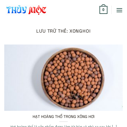
Bỏ
qua
0
nội
dung
LƯU TRỮ THẺ:
XONGHOI
HẠT HOÀNG THỔ TRONG XÔNG HƠI
Hạt hoàng thổ là sản phẩm được làm từ bùn và phù sa sau khi [...]