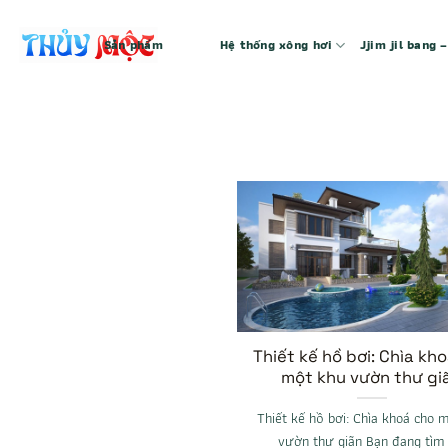
Bỏ
qua
Sản phẩm
Hệ thống xông hơi
Jjim jil bang
nội
dung
Thiết kế hồ bơi: Chìa kh
một khu vườn thư gi
Thiết kế hồ bơi: Chìa khoá cho 
vườn thư giãn Bạn đang tìm [