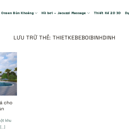
 – Onsen Bùn Khoáng
Hồ bơi – Jacuzzi Massage
Thiết Kế 2D 3D
Dự
LƯU TRỮ THẺ:
THIETKEBEBOIBINHDINH
oá cho
ãn
một khu
...]