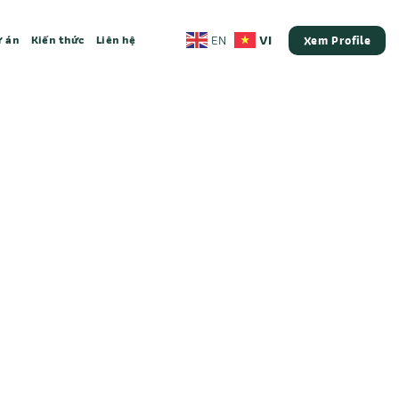
VI
EN
 án
Kiến thức
Liên hệ
Xem Profile