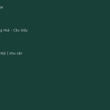
CM
g Hoà - Cầu Giấy
Nội ( khu sân