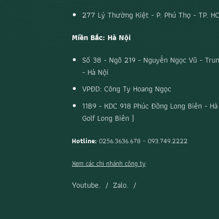
277 Lý Thường Kiệt - P. Phú Thọ - TP. H
Miền Bắc: Hà Nội
Số 38 - Ngõ 219 - Nguyễn Ngọc Vũ - Trun
- Hà Nội
VPĐD: Công Ty Hoang Ngọc
11B9 - KDC 918 Phúc Đồng Long Biên - Hà 
Golf Long Biên )
Hotline:
0256.3636.678 - 093.749.2222
Xem các chi nhánh công ty
Youtube.
/
Zalo.
/