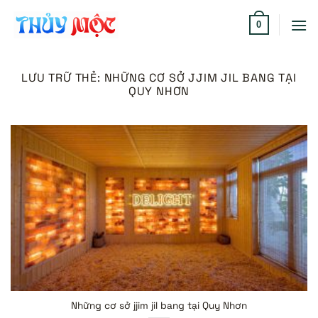
Bỏ
qua
0
nội
dung
LƯU TRỮ THẺ:
NHỮNG CƠ SỞ JJIM JIL BANG TẠI
QUY NHƠN
Những cơ sở jjim jil bang tại Quy Nhơn