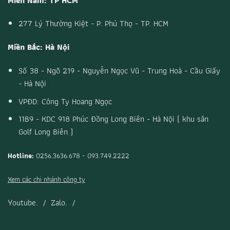
Miền Nam: TP HCM
277 Lý Thường Kiệt - P. Phú Thọ - TP. HCM
Miền Bắc: Hà Nội
Số 38 - Ngõ 219 - Nguyễn Ngọc Vũ - Trung Hoà - Cầu Giấy
- Hà Nội
VPĐD: Công Ty Hoang Ngọc
11B9 - KDC 918 Phúc Đồng Long Biên - Hà Nội ( khu sân
Golf Long Biên )
Hotline:
0256.3636.678 - 093.749.2222
Xem các chi nhánh công ty
Youtube.
/
Zalo.
/