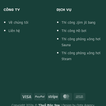
CÔNG TY
DỊCH VỤ
Về chúng tôi
Thi công Jjim jil bang
Liên hệ
Thi công Hồ bơi
Thi công phòng xông hơi
Sauna
Thi công phòng xông hơi
Steam
Visa
PayPal
Stripe
MasterCard
Cash
On
Copyright 2026 ©
Thuỷ Mộc Spa
| Design by
Onte Agency