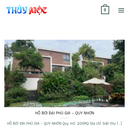
Bỏ
qua
0
nội
dung
HỒ BƠI ĐẠI PHÚ GIA – QUY NHƠN
HỒ BƠI ĐẠI PHÚ GIA – QUY NHƠN Quy mô: 200M2 Địa chỉ: biệt thự [...]